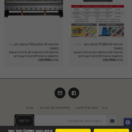
מדפסת TF1810-UV פורמט רחב
מדפסת-UV סולבנט T5S פורמט רחב
T5S
TF1810
TAIMES
TAIMES
מדפסת UV בפורמט רחב מידות וראשים
מדפסת UV בפורמט רחב מידות וראשים
בהתאמה אישית לפרטים וייעוץ חייגו
בהתאמה אישית לפרטים וייעוץ חייגו
אלינו 036199960
אלינו 036199960
בית
מוצרים לדפוס
שולחנות חיתוך צורני
עוד
הירשם
שימוש בקובצי Cookies האתר עושה