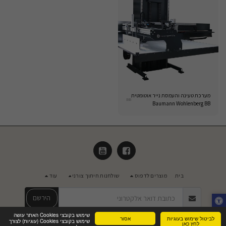
מערכת טעינה והעמסת נייר אוטומטית
BB
Baumann Wohlenberg BB
בית
מוצרים לדפוס
שולחנות חיתוך צורני
עוד
הירשם
שימוש בקובצי Cookies האתר עושה
לביטול שימוש בעוגיות
אסור
שימוש בקובצי Cookies (עוגיות) לצורך
זכויות יוצרים © 2026 כל הזכויות שמורות -
מאסטר שיווק ויעוץ בע"מ
לחץ כאן