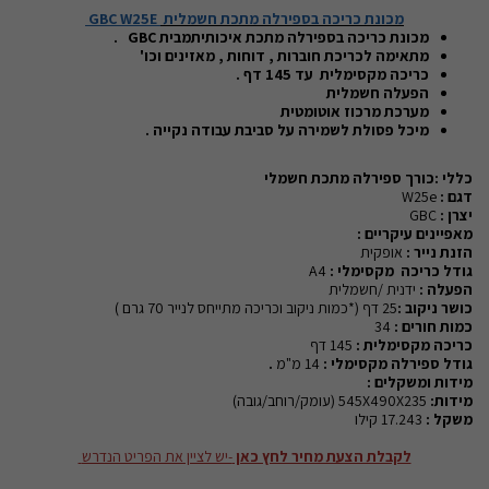
מכונת כריכה בספירלה מתכת חשמלית
GBC W25E
מכונת כריכה בספירלה מתכת איכותיתמבית
GBC
.
מתאימה לכריכת חוברות , דוחות , מאזינים וכו'
כריכה מקסימלית עד 145 דף .
הפעלה חשמלית
מערכת מרכוז אוטומטית
מיכל פסולת לשמירה על סביבת עבודה נקייה .
כללי :כורך ספירלה מתכת חשמלי
דגם :
W25e
יצרן :
GBC
מאפיינים עיקריים :
הזנת נייר :
אופקית
גודל כריכה
מקסימלי :
A4
הפעלה :
ידנית /חשמלית
כושר ניקוב :
25
דף
(*כמות ניקוב וכריכה מתייחס לנייר 70 גרם )
כמות חורים :
34
כריכה מקסימלית :
145
דף
גודל ספירלה מקסימלי :
14
מ"מ
.
מידות ומשקלים :
מידות:
545X490X235 (עומק/רוחב/גובה)
משקל :
17.243 קילו
לקבלת הצעת מחיר לחץ כאן
-יש לציין את הפריט הנדרש