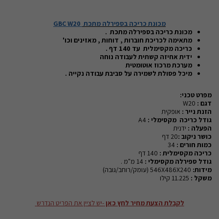
מכונת כריכה בספירלה מתכת
GBC W20
מכונת כריכה בספירלה מתכת .
מתאימה לכריכת חוברות , דוחות , מאזינים וכו'
כריכה מקסימלית עד 140 דף .
ידית אחיזה קשתית לעבודה נוחה
מערכת מרכוז אוטומטית
מיכל פסולת לשמירה על סביבת עבודה נקייה .
מפרט טכני:
דגם :
W20
הזנת נייר :
אופקית
גודל כריכה
מקסימלי :
A4
הפעלה :
ידנית
כושר ניקוב :
20 דף
כמות חורים :
34
כריכה מקסימלית :
140
דף
גודל ספירלה מקסימלי :
14 מ"מ .
מידות:
546X486X240 (עומק/רוחב/גובה)
משקל :
11.225 קילו
לקבלת הצעת מחיר לחץ כאן
-יש לציין את הפריט הנדרש