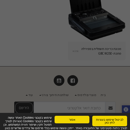
מכונת כריכה חשמלית בספירלה
W25E
מתכת -GBC W25E
בית
מוצרים לדפוס
שולחנות חיתוך צורני
עוד
הירשם
שימוש בקובצי Cookies האתר עושה
לביטול שימוש בעוגיות
אסור
שימוש בקובצי Cookies (עוגיות) לצורך
זכויות יוצרים © 2026 כל הזכויות שמורות -
מאסטר שיווק ויעוץ בע"מ
לחץ כאן
תפעול תקין ושיפור חווית המשתמש, וכן
מדיניות פרטיות
|
נגישות
לצורך ניתוח סטטיסטי של התעבורה באתר. ייתכן ונעשה שימוש בכלי פרסום של צדדים שלישיים (כגון