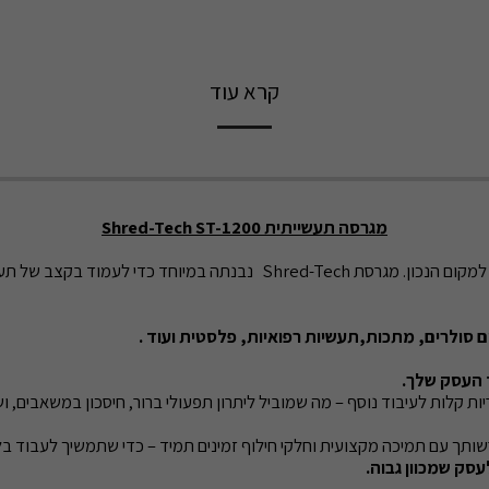
קרא עוד
מגרסה תעשייתית Shred-Tech ST-1200
אם אתם מחפשים פתרון גריסה עוצמתי, אמין ויעיל – הגעתם למקום הנכון. מגרס
ם סולרים, מתכות,תעשיות רפואיות, פלסטית ועוד .
 העסק שלך.
לות לעיבוד נוסף – מה שמוביל ליתרון תפעולי ברור, חיסכון במשאבים, ושי
ותך עם תמיכה מקצועית וחלקי חילוף זמינים תמיד – כדי שתמשיך לעבוד בל