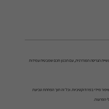
ת Shred-Tech נבנתה במיוחד כדי לעמוד בקצב של תעשיית הגריסה המודרנית, עם תכנון חכם שמבטיח עמידות
פור מיידי בפרודוקטיביות. וכל זה תוך הפחתת טביעת
י הפרעות.