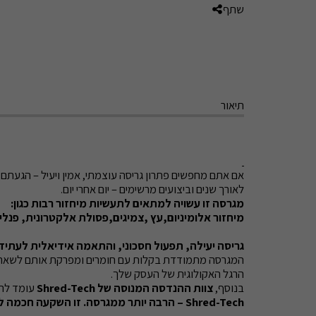
שתף
תיאור
לאורך שנים וביצועים מרשימים – יום אחרי יום.
מגרסה זו עשויה למתאים לתעשיות מיחזור רבות כגון:
מיחזור אלומיניום,עץ ,צמיגים,פסולת אלקטרונית, פנלי
גריסה יעילה, תפעול חסכוני, והתאמה אידיאלית לעתיד
המגרסה מתמודדת בקלות עם חומרים ומפרקת אותם לשאריות ק
הרגל האקולוגית של העסק שלך.
בנוסף,
צוות ההנדסה המנוסה של Shred-Tech
עומד לרש
Shred-Tech – הרבה יותר ממגרסה. זו השקעה חכמה לעסק שמכוון גבוה.