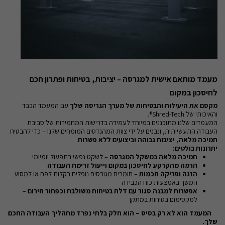
מעמד מותאם אישית למגרסה – יציבות, בטיחות ופתרון חכם
לחיסכון במקום
מקסם את היעילות והבטיחות של מערך הגריסה שלך
עם המעמד הכבד
והאיכותי של Shred-Tech®.
המעמדים שלנו מתוכננים במיוחד לעמידה בדרישות המחמירות של סביבת
העבודה התעשייתית, ונבנים על ידי צוות המהנדסים המומחים שלנו – כדי להבטיח
תמיכה מלאה, יציבות גבוהה וביצועים ללא פשרות
.
יתרונות בולטים:
תמיכה מלאה במשקל המגרסה
– לשקט נפשי בתפעול יומיומי
הרמה מהקרקע לחיסכון במקום וייעול זרימת העבודה
הזנה ופריקה חכמות
– חומרים מגורסים נופלים בקלות לפח או למסוע
המשך באמצעות כוח הכבידה
אפשרות למבנה סגור עם דלת בטיחות משולבת וכפתור חירום
–
למקסימום בטיחות במתקן
המעמד הוא לא רק בסיס – הוא חלק בלתי נפרד מתהליך העבודה החכם
שלך.