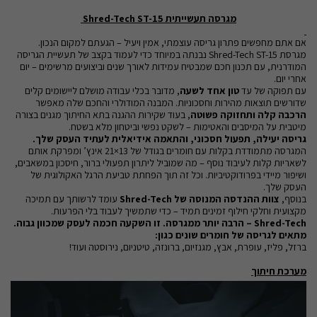
מגרסה תעשייתית Shred-Tech ST-15
אם אתם מחפשים פתרון גריסה עוצמתי, אמין ויעיל – הגעתם למקום הנכון.
מגרסת Shred-Tech ST-15 נבנתה במיוחד כדי לעמוד בקצב של תעשיית הגריסה
המודרנית, עם תכנון חכם שמבטיח עמידות לאורך שנים וביצועים מרשימים – יום
אחרי יום.
עם תפוקה של עד
טון אחד לשעה
, מדובר בכלי עבודה מושלם ליישומים קלים
שדורשים תוצאות מהירות וחסכוניות. המבנה המודולרי והחכם שלה מאפשר
הרכבה קלה ותחזוקה פשוטה
, בעוד שקירות ההגנה בתא החיתוך מגנים בצורה
מיטבית על המיסבים והאטימות – לשקט נפשי וביטחון מלא בשטח.
גריסה יעילה, תפעול חסכוני, והתאמה אידיאלית לעתיד העסק שלך.
המגרסה מתמודדת בקלות עם חומרים בגודל של 13×21 אינץ’ ומפרקת אותם
לשאריות קלות לעיבוד נוסף – מה שמוביל ליתרון תפעולי ברור, חיסכון במשאבים,
ושיפור מיידי בפרודוקטיביות. וכל זה תוך הפחתת טביעת הרגל האקולוגית של
העסק שלך.
בנוסף,
צוות ההנדסה המנוסה של Shred-Tech
עומד לרשותך עם תמיכה
מקצועית וחלקי חילוף זמינים תמיד – כדי שתמשיך לעבוד בלי הפרעות.
Shred-Tech – הרבה יותר ממגרסה. זו השקעה חכמה לעסק שמכוון גבוה.
מתאים לגריסה של חומרים שונים כגון:
ברזל, פליז, עופרת, אבץ, מגנזיום, ברונזה, טיטניום, נירוסטה ועוד!
מערכת חיתוך