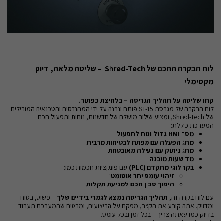
לוח הבקרה החכם של Shred-Tech – שליטה מלאה, דיוק
מקסימלי
קחו שליטה על תהליך הגריסה – בלחיצת כפתור.
לוח הבקרה של מגרסת ST-15 פותח ונבנה על ידי המהנדסים והטכנאים המובילים
של Shred-Tech, ומציע שילוב מושלם של חדשנות, נוחות ותפעול חכם.
המערכת כוללת:
מסך HMI גדול ונוח לתפעול
מתג הפעלה עם מפתח לבטיחות מרבית
מתג ניתוק עם נעילה מאובטחת
מד שעות מובנה
בקר לוגי מתקדם (PLC)
עם פונקציות חכמות כמו:
זיהוי עומס יתר אוטומטי
היפוך סכין חכם למניעת תקלות
עם לוח בקרה זה,
תהליך הגריסה נמצא לגמרי בידיים שלך
– פשוט, בטוח
ומדויק. אתה קובע את הקצב, מפקח על הביצועים, ומבטיח שהמערכת תעבוד
בדיוק כמו שאתה צריך – בכל זמן ובכל עומס.