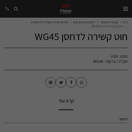
בית
קטגוריות מוצר
דחסנים ומכבשים
חוטים וסרטי קשירה לדחסנים
חוט קשירה לדחסן WG45
חוט קשירה לדחסן WG45
מותג:
HSM
מק"ט / ברקוד::
WG45
קרא עוד
תיאור