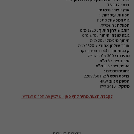
דגם : 132
TS
ארץ ייצור :
גרמניה
תכונות
עיקריות :
גוף המכשיר:
מתכת
הפעלה :
חשמלית
רוחב שולחן חיתוך :
1320 מ"מ
גובה שולחן חיתוך :
870 מ"מ
חיתוך מינימלי :
20 מ"מ
אורך שולחן אחורי :
1320 מ"מ
קצב חיתוך :
44 חיתוכים בדקה
מהירות :
300 מ"מ בשנייה
סיבוב ציר : 3 מ"מ
הטיית ציר : 1.5 מ"מ
נתונים טכניים :
צריכת חשמל :
220V /50 HZ
הספק מנוע:
4KW
משקל:
3410 קילו
לקבלת הצעת מחיר לחץ כאן
-יש לציין את הפריט הנדרש
מוצרים קשורים