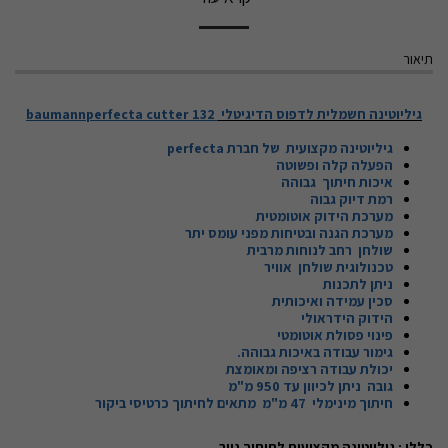
תיאור
גיליוטינה חשמלית לדפוס הדיגיטלי
cutter 132
baumannperfecta
גיליוטינה מקצועית של חברת
perfecta
הפעלה קלה ופשוטה
איכות חיתוך גבוהה
רמת דיוק גבוה
מערכת הידוק אוטומטית
מערכת הגנה ובטיחות מפני עומס יתר
שולחן רחב לנוחות מרבית
טכנולוגית שולחן אוויר
ניתן לתכנות
סכין עמידה ואיכותית
הידוק הידראולי
פינוי פסולת אוטומטי
גימור עבודה באיכות גבוהה.
יכולת עבודה רציפה ומאומצת
גובה ניתן לכיוון עד 950 מ"מ
חיתוך מינימלי 47 מ"מ מתאים לחיתוך כרטיסי ביקור
כללי : גיליוטינה מקצועית לחיתוך נייר