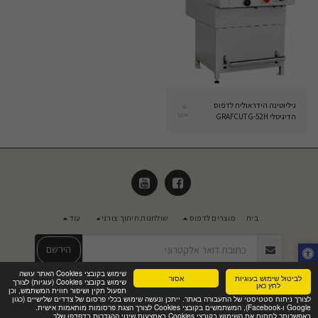
גיליוטינה הידראולית לדפוס
G-
52H
הדיגיטלי GRAFCUT G-52H
בית
מוצרים לדפוס
שולחנות חיתוך צורני
עוד
הירשם
שימוש בקובצי Cookies האתר עושה
לביטול שימוש בעוגיות
אסור
שימוש בקובצי Cookies (עוגיות) לצורך
זכויות יוצרים © 2026 כל הזכויות שמורות -
מאסטר שיווק ויעוץ בע"מ
לחץ כאן
תפעול תקין ושיפור חווית המשתמש, וכן
מדיניות פרטיות
|
נגישות
לצורך ניתוח סטטיסטי של התעבורה באתר. ייתכן ונעשה שימוש בכלי פרסום של צדדים שלישיים (כגון
Google ו-Facebook), המשתמשים בקובצי Cookies לצורך הצגת פרסומות מותאמות אישית.
באפשרותך לחסום את השימוש בקובצי Cookies באמצעות שינוי ההגדרות בדפדפן שלך.