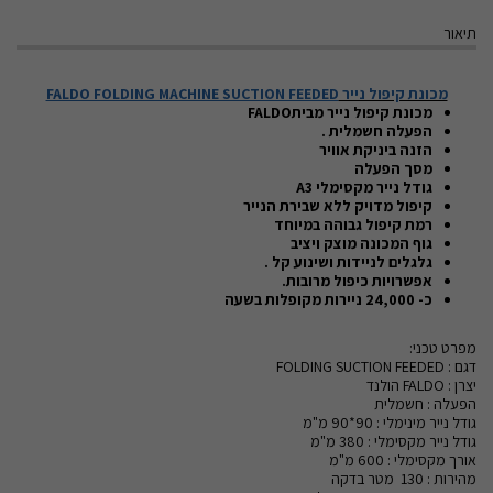
תיאור
מכונת קיפול נייר
FALDO FOLDING MACHINE SUCTION FEEDED
מכונת קיפול נייר מבית
FALDO
הפעלה חשמלית .
הזנה ביניקת אוויר
מסך הפעלה
גודל נייר מקסימלי
A3
קיפול מדויק ללא שבירת הנייר
רמת קיפול
גבוהה במיוחד
גוף המכונה מוצק ויציב
גלגלים לניידות ושינוע קל .
אפשרויות כיפול מרובות.
כ- 24,000 ניירות מקופלות בשעה
מפרט טכני:
דגם : FOLDING SUCTION FEEDED
יצרן : FALDO הולנד
הפעלה : חשמלית
גודל נייר מינימלי : 90*90 מ"מ
גודל נייר מקסימלי : 380 מ"מ
אורך מקסימלי : 600 מ"מ
מהירות : 130 מטר בדקה