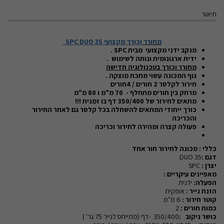
תיאור
מחורר
וכורך מקצועי
SPC DUO 35
מנקב ידני מקצועי
מבית
SPC
.
ידית ארגונומית ונוחה לשימוש .
מחורר וכורך בטכנולוגיה חדישה
גוף המכונה עשוי מתכת מוצקה .
חירור לקלסר 2 חורים / 4חורים
מרחק בין חורים מתחלף - 70 מ"מ ו 80 מ"מ
מתאים לחירור של 350/400 דף בו זמנית !!!
כורך ייחודי המתאים להשחלה בכל קלסר גם לאחר החירור
והכריכה
פעולה קצרה ומהירה לחירור וכריכה
כללי : מכונה לחירור חור אחד
דגם :
DUO 35
יצרן :
SPC
מאפיינים עיקריים :
הפעלה:
ידנית
הזנת נייר :
אופקית
קוטר חירור :
6 מ"מ
כמות חורים :
2
כושר ניקוב :
350/400 -דף (מתייחס לנייר 75 גר' )