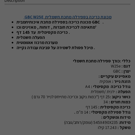
Description
מכונת כריכה בספירלה מתכת חשמלית
GBC W25E
.
GBC
מכונת כריכה בספירלה מתכת איכותיתמבית
מתאימה לכריכת חוברות , דוחות , מאזינים וכו'
כריכה מקסימלית עד 145 דף .
הפעלה חשמלית
מערכת מרכוז אוטומטית
מיכל פסולת לשמירה על סביבת עבודה נקייה .
כללי :כורך ספירלה מתכת חשמלי
דגם :
W25e
יצרן :
GBC
מאפיינים עיקריים :
הזנת נייר :
אופקית
גודל כריכה
מקסימלי :
A4
הפעלה :
ידנית /חשמלית
כושר ניקוב :
25
דף
(*כמות ניקוב וכריכה מתייחס לנייר 70 גרם )
כמות חורים :
34
כריכה מקסימלית :
145
דף
גודל ספירלה מקסימלי :
14
מ"מ
.
מידות ומשקלים :
מידות:
545X490X235 (עומק/רוחב/גובה)
משקל :
17.243 קילו