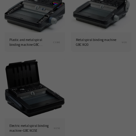
Plastic and metal spiral
Metal spiral binding machine
C230E
W20
binding machine GBC
GBC W20
COMBBIND C230E
Electric metal spiral binding
W25E
machine -GBC W25E