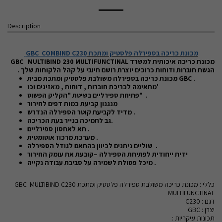
Description
מכונת כריכה בספירלה פלסטיק ומתכת
GBC COMBIND C230
מכונת כריכה איכותית למשרד
GBC MULTIBIND 230 MULTIFUNCTINAL
הגשת חוברות ודוחות כרוכים יוצרת רושם חיובי על קהל הלקוחות שלך .
.
GBC
ומתכת מבית
מכונת כריכה בספירלה משולבת פלסטיק
מתאימה לכריכת חוברות , דוחות , מאזינים וכו'
פתיחת ספירליים בשיטת "הקליק הפשוט" .
מנגנון קביעת כמות דפים לחירור
מדיד לקביעת קוטר הספירלה הנדרש .
גב לתמיכה בנייר בעת הכריכה.
תא לאחסון ספירליים .
מערכת מרכוז אוטומטית .
שוליים ניתנים לכיוון בהתאם לגודל הספירלה .
ידית ייחודית לפתיחת הספירלה –קובעת את עומק החירור
מיכל פסולת לשמירה על סביבת עבודה נקייה .
כללי : מכונת כריכה משולבת ספירלה פלסטיק ומתכת GBC MULTIBIND C230
MULTIFUNCTINAL
דגם : C230
יצרן : GBC
תכונות עיקריות :