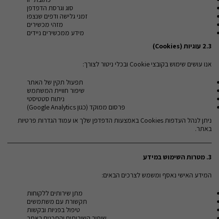
סוג וגרסת הדפדפן
זמני גלישה ודפים שנצפו
מזהי מכשירים
מידע ממכשירים ניידים
2.3
עוגיות
(Cookies)
אנו עושים שימוש בקובצי Cookie ובכלי ניטור לצורך:
תפעול תקין של האתר
שיפור חוויית המשתמש
ניתוח סטטיסטי
פרסום ממוקד (כגון Google Analytics)
ניתן לנהל העדפות Cookies באמצעות הדפדפן שלך או עמוד הגדרות פרטיות
באתר.
3.
מטרות השימוש במידע
המידע האישי נאסף ומשמש לצרכים הבאים:
מתן שירותים ללקוחות
תקשורת עם משתמשים
טיפול בפניות ובקשות
שיפור השירותים והתכנים באתר