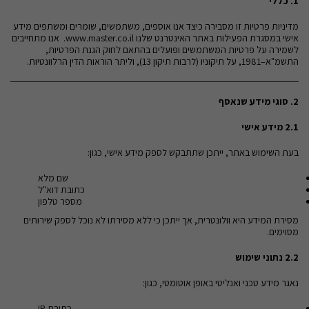
1.
כללי
מדיניות פרטיות זו מסבירה כיצד אנו אוספים, משתמשים, שומרים ומשתפים מידע
אישי במסגרת הפעילות באתר האינטרנט שלנו www.master.co.il. אנו מתחייבים
לשמירה על פרטיות המשתמשים ופועלים בהתאם לחוק הגנת הפרטיות,
התשמ"א–1981, על תיקוניו (לרבות תיקון 13), וליתר הוראות הדין הרלוונטיות.
2.
סוגי מידע שנאסף
2.1
מידע אישי
בעת השימוש באתר, ייתכן שתתבקש לספק מידע אישי, כגון:
שם מלא
כתובת דוא"ל
מספר טלפון
מסירת המידע היא וולונטרית, אך ייתכן כי ללא מסירתו לא נוכל לספק שירותים
מסוימים.
2.2
נתוני שימוש
נאגר מידע טכני ואנליטי באופן אוטומטי, כגון:
כתובת IP