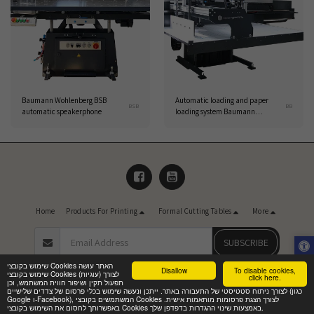
Baumann Wohlenberg BSB
Automatic loading and paper
BSB
BB
automatic speakerphone
loading system Baumann
Wohlenberg BB
Home
Products For Printing
Formal Cutting Tables
More
SUBSCRIBE
שימוש בקובצי Cookies האתר עושה
Disallow
To disable cookies,
שימוש בקובצי Cookies (עוגיות) לצורך
Copyright © 2026 All rights reserved -
Master Marketing and Consulting Ltd
click here.
תפעול תקין ושיפור חווית המשתמש, וכן
Privacy Policy
|
Accessibility
לצורך ניתוח סטטיסטי של התעבורה באתר. ייתכן ונעשה שימוש בכלי פרסום של צדדים שלישיים (כגון
Google ו-Facebook), המשתמשים בקובצי Cookies לצורך הצגת פרסומות מותאמות אישית.
באפשרותך לחסום את השימוש בקובצי Cookies באמצעות שינוי ההגדרות בדפדפן שלך.