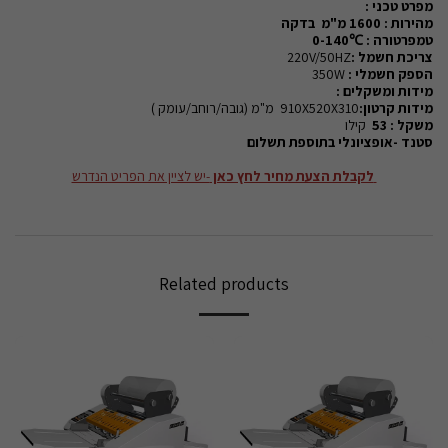
מפרט טכני :
מהירות : 1600 מ"מ בדקה
טמפרטורה :
℃
0-140
צריכת חשמל :
220V/50HZ
הספק חשמלי :
350W
מידות ומשקלים :
מידות קרטון:
910X520X310 מ"מ (גובה/רוחב/עומק )
משקל : 53
קילו
סטנד -אופציונלי בתוספת תשלום
לקבלת הצעת מחיר לחץ כאן
-יש לציין את הפריט הנדרש
Related products