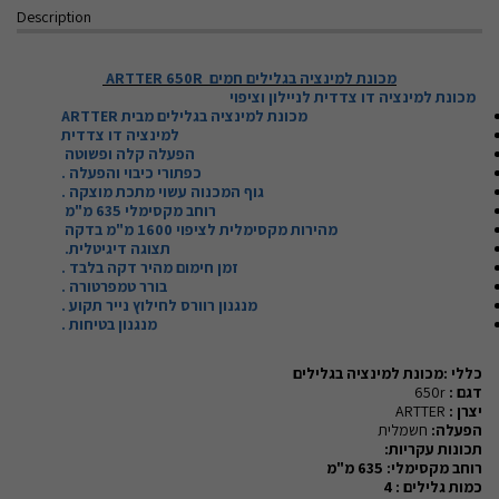
Description
מכונת למינציה בגלילים חמים ARTTER 650R
מכונת למינציה דו צדדית לניילון וציפוי
מכונת למינציה בגלילים מבית
ARTTER
למינציה דו צדדית
הפעלה קלה ופשוטה
כפתורי כיבוי והפעלה .
גוף המכנוה עשוי מתכת מוצקה .
רוחב מקסימלי 635 מ"מ
מהירות מקסימלית לציפוי 1600 מ"מ בדקה
תצוגה דיגיטלית.
זמן חימום מהיר דקה בלבד .
בורר טמפרטורה .
מנגנון רוורס לחילוץ נייר תקוע .
מנגנון בטיחות .
כללי :מכונת למינציה בגלילים
דגם :
650r
יצרן :
ARTTER
הפעלה:
חשמלית
תכונות עקריות:
רוחב מקסימלי: 635 מ"מ
כמות גלילים : 4