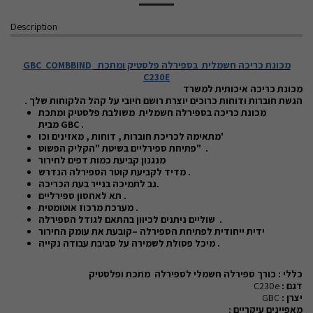
Description
מכונת כריכה חשמלית בספירלה פלסטיק ומתכת
GBC COMBBIND
C230E
מכונת כריכה איכותית למשרד
הגשת חוברות ודוחות כרוכים יוצרת רושם חיובי על קהל הלקוחות שלך .
מכונת כריכה בספירלה חשמלית משולבת פלסטיק
ומתכת
.
GBC
מבית
מתאימה לכריכת חוברות , דוחות , מאזינים וכו'
פתיחת ספירליים בשיטת "הקליק הפשוט" .
מנגנון קביעת כמות דפים לחירור
מדיד לקביעת קוטר הספירלה הנדרש .
גב לתמיכה בנייר בעת הכריכה.
תא לאחסון ספירליים .
מערכת מרכוז אוטומטית .
שוליים ניתנים לכיוון בהתאם לגודל הספירלה .
ידית ייחודית לפתיחת הספירלה –קובעת את עומק החירור
מיכל פסולת לשמירה על סביבת עבודה נקייה .
כללי : כורך ספירלה חשמלי לספירלה מתכת ופלסטיק
דגם :
C230e
יצרן :
GBC
מאפיינים עיקריים :