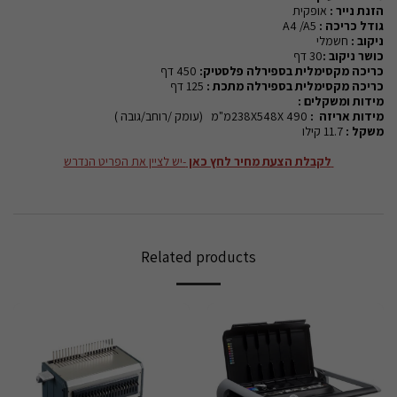
הזנת נייר :
אופקית
גודל כריכה :
A4 /A5
ניקוב :
חשמלי
כושר ניקוב :
30
דף
כריכה מקסימלית בספירלה פלסטיק:
450
דף
כריכה מקסימלית בספירלה מתכת :
125
דף
מידות ומשקלים :
מידות אריזה :
238X548X 490מ"מ (עומק /רוחב/גובה )
משקל :
11.7 קילו
לקבלת הצעת מחיר לחץ כאן
-יש לציין את הפריט הנדרש
Related products