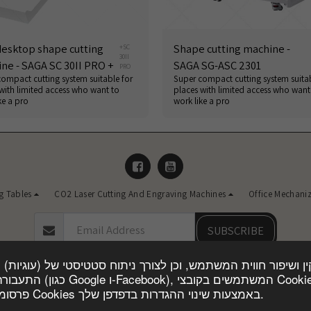
desktop shape cutting
Shape cutting machine -
+SC
30II
ne - SAGA SC 30II PRO +
SAGA SG-ASC 2301
PRO
ompact cutting system suitable for
Super compact cutting system suitab
with limited access who want to
places with limited access who want
ke a pro
work like a pro
g Tables
CO2 Laser Cutting And Engraving Machines
Office Mechani
SUBSCRIBE
Copyright © 2026 All rights reserved -
Master Marketing and Consulting Ltd
kies לצורך הצגת
Privacy Policy
|
Accessibility
פרסומות מותאמות אישית. באפשרותך לחסום את השימוש בקובצי Cookies באמצעות שינוי ההגדרות בדפדפן שלך.