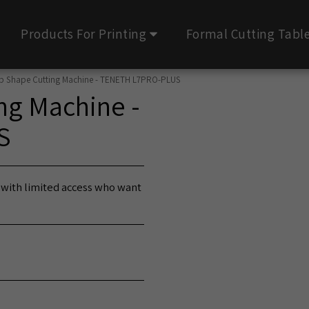
Products For Printing
Formal Cutting Tabl
p Shape Cutting Machine - TENETH L7PRO-PLUS
ng Machine -
S
 with limited access who want