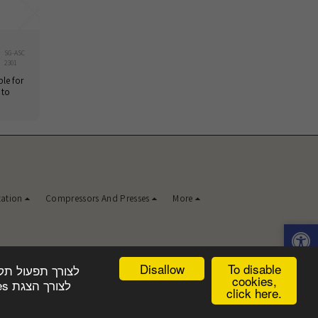
SG-ASC
2301
le for
 to
zation
Compressors And Presses
More
Disallow
To disable
cookies,
click here.