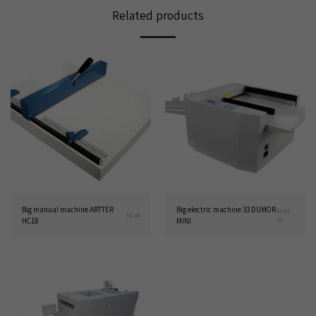
Related products
Big manual machine ARTTER
Big electric machine 33 DUMOR
MINI
HC18
33
HC18
MINI