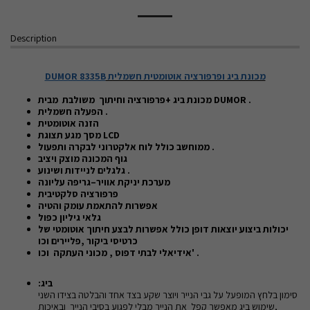
Description
מכונת ביג ופרפורציה אוטומטית חשמלית
DUMOR 8335B
.
DUMOR
מכונת ביג +פרפורציה וחיתוך משולבת מבית
הפעלה חשמלית .
הזנה אוטומטית
LCD
מסך מגע תצוגת
ממוחשב כולל לוח אלקטרוני לבקרה ותפעול .
גוף המכונה מוצק ויציב
גלגלים לניידות ושינוע .
מערכת יניקת אוויר–גריפה עליונה
פרפורציה סלקטיבית
אפשרות להתאמת עומק והטיה
גלאי גיליון כפול
יכולות ביצוע יוצאות דופן כולל אפשרות לבצע חיתוך אוטומטי של
כרטיסי ביקור ,פליירים וכו
אידיאלי לבתי דפוס , מכוני העתקה וכו' .
ביג:
סימון בלחץ המופעל על גבי הנייר ויוצר שקע בצד אחד והבלטה בצידו השני
,שימוש ביג מאפשר קפל את הנייר מבלי לפגוע בסיבי הנייר ובאיכות