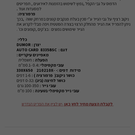
הדפוס על גבי הקפל ,נפוץ לשימוש בהזמנות לאירועים , תפריטים
למסעדות ועוד
.
פרפורציה:
ניקוב רציף על גבי הנייר ע"י סכין בעלת מנקבים קטנים במרחק שווה ,בכך
ניתן להפריד את הנייר מהחלק הרצוי בצורה הסטטית ויפה מבלי לקרוע את
הנייר שימושים נפוצים : בצ'קים ,קופונים וכו' .
כללי:
יצרן :
DUMOR
דגם :
AUTO CARD 8335BSC
מאפיינים עיקריים :
הפעלה :
חשמלית
עובי מקסימלי :
0.4 -0.1מ"מ
מידות דפים :
- -330X650
210X
210
כושר ניקוב( פרפורציה ) :
1-6 דפים
כושר לחיצה (ביג) :
0-32 דפים
עובי נייר :
100-350 גרם
עובי נייר מקסימלי בטעינה :
100 מ"מ
לקבלת הצעת מחיר לחץ כאן
-יש לציין את הפריט הנדרש