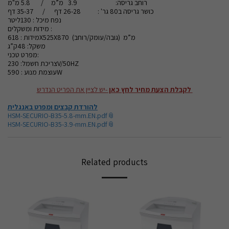
רוחב גריסה: 3.9 מ”מ / 5.8 מ"מ
כושר גריסה ב80 גר' : 26-28 דף / 35-37 דף
נפח מיכל : 130ליטר
מידות ומשקלים :
מידות : 618X525X870 מ”מ (גובה/עומק/רוחב)
משקל: 48ק”ג
מפרט טכני:
צריכת חשמל: 230V/50HZ
עוצמת מנוע : 590W
לקבלת הצעת מחיר לחץ כאן
-יש לציין את הפריט הנדרש
להורדת קבצים ומפרט באנגלית
HSM-SECURIO-B35-5.8-mm.EN.pdf
HSM-SECURIO-B35-3.9-mm.EN.pdf
Related products