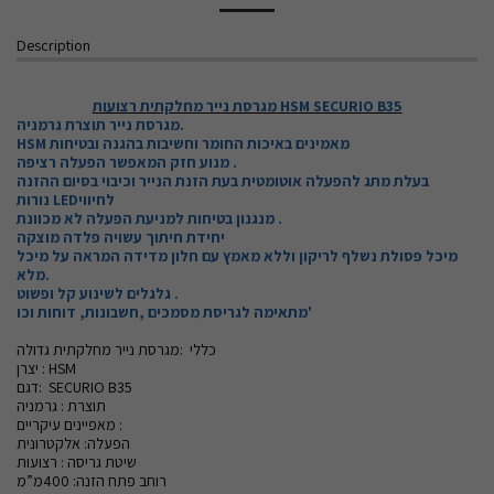
Description
מגרסת נייר מחלקתית רצועות HSM SECURIO B35
מגרסת נייר תוצרת גרמניה.
HSM מאמינים באיכות החומר וחשיבות בהגנה ובטיחות
מנוע חזק המאפשר הפעלה רציפה .
בעלת מתג להפעלה אוטומטית בעת הזנת הנייר וכיבוי בסיום ההזנה
נורות LEDלחיווי
מנגנון בטיחות למניעת הפעלה לא מכוונת .
יחידת חיתוך עשויה פלדה מוצקה
מיכל פסולת נשלף לריקון וללא מאמץ עם חלון מדידה המראה על מיכל
מלא.
גלגלים לשינוע קל ופשוט .
מתאימה לגריסת מסמכים ,חשבונות, דוחות וכו'
כללי :מגרסת נייר מחלקתית גדולה
יצרן : HSM
דגם: SECURIO B35
תוצרת : גרמניה
מאפיינים עיקריים :
הפעלה: אלקטרונית
שיטת גריסה : רצועות
רוחב פתח הזנה: 400מ”מ