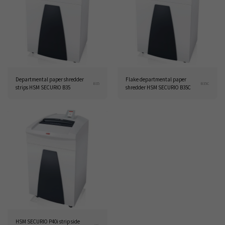
Departmental paper shredder
Flake departmental paper
B35
B35C
strips HSM SECURIO B35
shredder HSM SECURIO B35C
HSM SECURIO P40i strip side