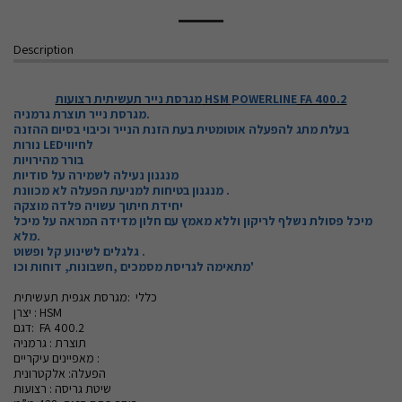
Description
FA 400.2
POWERLINE
מגרסת נייר תעשיתית רצועות HSM
מגרסת נייר תוצרת גרמניה.
בעלת מתג להפעלה אוטומטית בעת הזנת הנייר וכיבוי בסיום ההזנה
נורות LEDלחיווי
בורר מהירויות
מנגנון נעילה לשמירה על סודיות
מנגנון בטיחות למניעת הפעלה לא מכוונת .
יחידת חיתוך עשויה פלדה מוצקה
מיכל פסולת נשלף לריקון וללא מאמץ עם חלון מדידה המראה על מיכל
מלא.
גלגלים לשינוע קל ופשוט .
מתאימה לגריסת מסמכים ,חשבונות, דוחות וכו'
כללי :מגרסת אגפית תעשיתית
יצרן : HSM
דגם: FA 400.2
תוצרת : גרמניה
מאפיינים עיקריים :
הפעלה: אלקטרונית
שיטת גריסה : רצועות