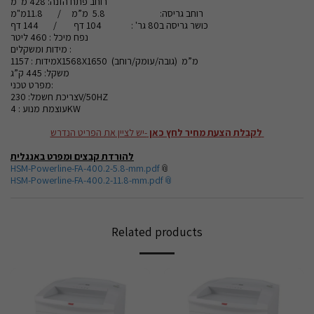
רוחב פתח הזנה: 428 מ”מ
רוחב גריסה: 5.8 מ”מ / 11.8מ"מ
כושר גריסה ב80 גר' : 104 דף / 144 דף
נפח מיכל : 460 ליטר
מידות ומשקלים :
מידות : 1157X1568X1650 מ”מ (גובה/עומק/רוחב)
משקל: 445 ק”ג
מפרט טכני:
צריכת חשמל: 230V/50HZ
עוצמת מנוע : 4KW
לקבלת הצעת מחיר לחץ כאן
-יש לציין את הפריט הנדרש
להורדת קבצים ומפרט באנגלית
HSM-Powerline-FA-400.2-5.8-mm.pdf
HSM-Powerline-FA-400.2-11.8-mm.pdf
Related products