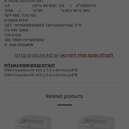
רוחב פתח הזנה: 428מ”מ
רוחב גריסה: 3.9X40 מ”מ / 5.8X50מ"מ
כושר גריסה ב80 גר' : 80 דף / 96דף
נפח מיכל : 460 ליטר
מידות ומשקלים :
מידות : 1157X1568X1650 מ”מ (גובה/עומק/רוחב)
משקל: 445 ק”ג
מפרט טכני:
צריכת חשמל: 230V/50HZ
עוצמת מנוע : 4KW
לקבלת הצעת מחיר לחץ כאן
-יש לציין את הפריט הנדרש
להורדת קבצים ומפרט באנגלית
HSM-Powerline-FA-400.2-3.9-x-40-mm.pdf
HSM-Powerline-FA-400.2-5.8-x-50-mm.pdf
Related products