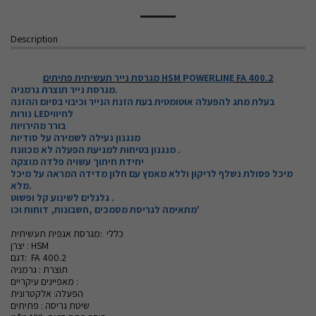
Description
FA 400.2
POWERLINE
מגרסת נייר תעשיתית פתיתים HSM
מגרסת נייר תוצרת גרמניה.
בעלת מתג להפעלה אוטומטית בעת הזנת הנייר וכיבוי בסיום ההזנה
נורות LEDלחיווי
בורר מהירויות
מנגנון נעילה לשמירה על סודיות
מנגנון בטיחות למניעת הפעלה לא מכוונת .
יחידת חיתוך עשויה פלדה מוצקה
מיכל פסולת נשלף לריקון וללא מאמץ עם חלון מדידה המראה על מיכל
מלא.
גלגלים לשינוע קל ופשוט .
מתאימה לגריסת מסמכים ,חשבונות, דוחות וכו'
כללי :מגרסת אגפית תעשיתית
יצרן : HSM
דגם: FA 400.2
תוצרת : גרמניה
מאפיינים עיקריים :
הפעלה: אלקטרונית
שיטת גריסה : פתיתים