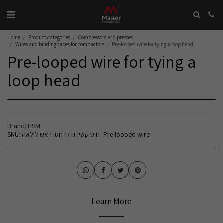
Home
Product categories
Compressors and presses
Wires and binding tapes for compactors
Pre-looped wire for tying a loop head
Pre-looped wire for tying a
loop head
Brand:
HSM
SKU:
חוט קשירה לדחסן ראש לולאה- Pre-looped wire
Learn More