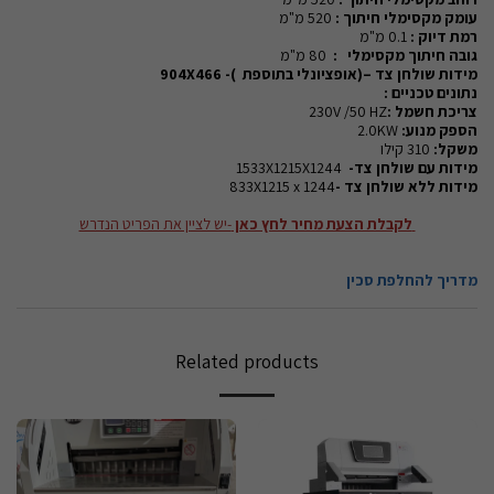
עומק מקסימלי חיתוך :
520 מ"מ
רמת דיוק :
0.1 מ"מ
גובה חיתוך מקסימלי :
80 מ"מ
מידות שולחן צד –(אופציונלי בתוספת )- 904
466
X
נתונים טכניים :
צריכת חשמל :
230V /50 HZ
הספק מנוע:
2.0KW
משקל:
310 קילו
מידות עם שולחן צד-
1533X1215X1244
מידות ללא שולחן צד -
833X1215 x 1244
לקבלת הצעת מחיר לחץ כאן
-יש לציין את הפריט הנדרש
מדריך להחלפת סכין
Related products