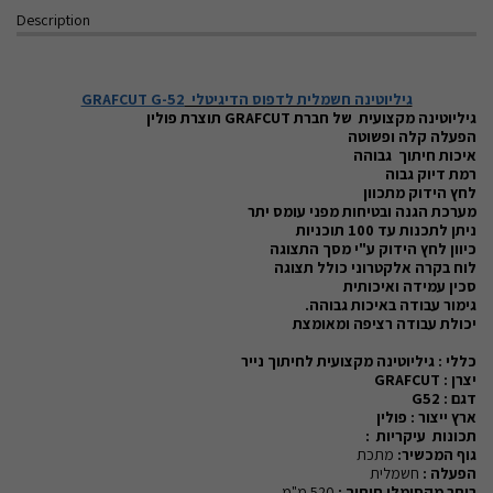
Description
גיליוטינה חשמלית לדפוס הדיגיטלי
GRAFCUT G-52
גיליוטינה מקצועית של חברת
GRAFCUT
תוצרת פולין
הפעלה קלה ופשוטה
איכות חיתוך גבוהה
רמת דיוק גבוה
לחץ הידוק מתכוון
מערכת הגנה ובטיחות מפני עומס יתר
ניתן לתכנות עד 100 תוכניות
כיוון לחץ הידוק ע"י מסך התצוגה
לוח בקרה אלקטרוני כולל תצוגה
סכין עמידה ואיכותית
גימור עבודה באיכות גבוהה.
יכולת עבודה רציפה ומאומצת
כללי : גיליוטינה מקצועית לחיתוך נייר
יצרן :
GRAFCUT
דגם :
G52
ארץ ייצור :
פולין
תכונות
עיקריות :
גוף המכשיר:
מתכת
הפעלה :
חשמלית
רוחב מקסימלי חיתוך :
520 מ"מ