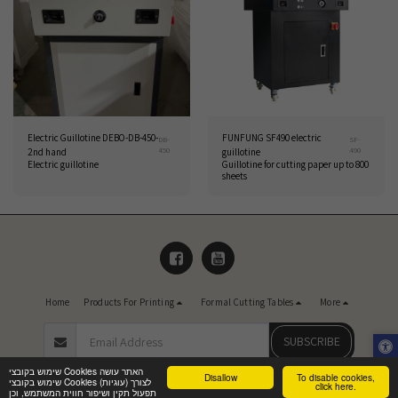
Electric Guillotine DEBO-DB-450-
FUNFUNG SF490 electric
DB-
SF-
450
490
2nd hand
guillotine
Electric guillotine
Guillotine for cutting paper up to 800
sheets
Home
Products For Printing
Formal Cutting Tables
More
SUBSCRIBE
שימוש בקובצי Cookies האתר עושה
Disallow
To disable cookies,
שימוש בקובצי Cookies (עוגיות) לצורך
Copyright © 2026 All rights reserved -
Master Marketing and Consulting Ltd
click here.
תפעול תקין ושיפור חווית המשתמש, וכן