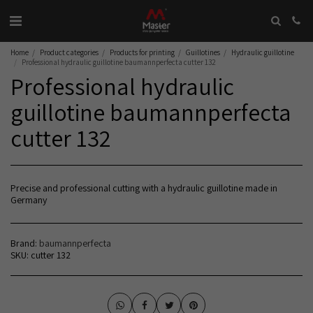
Home
Product categories
Products for printing
Guillotines
Hydraulic guillotine
Professional hydraulic guillotine baumannperfecta cutter 132
Professional hydraulic
guillotine baumannperfecta
cutter 132
Precise and professional cutting with a hydraulic guillotine made in
Germany
Brand:
baumannperfecta
SKU:
cutter 132