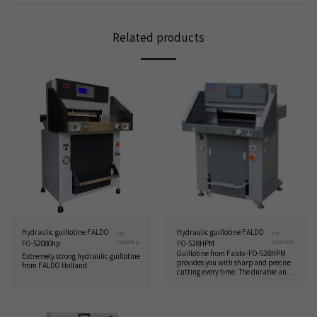
Related products
Hydraulic guillotine FALDO
Hydraulic guillotine FALDO
FO-
FO-
52080hp
528HPM
FO-52080hp
FO-528HPM
Guillotine from Faldo -FO-528HPM
Extremely strong hydraulic guillotine
provides you with sharp and precise
from FALDO Holland
cutting every time. The durable and
high-quality chassis ensures stability
and reliable performance.