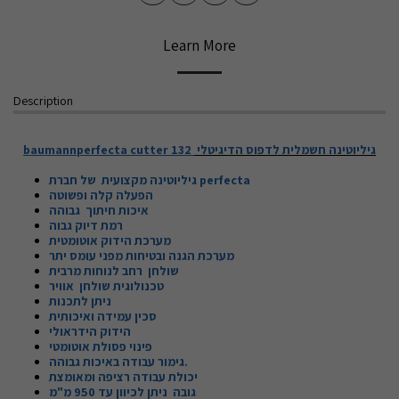
Learn More
Description
baumannperfecta
cutter 132
גיליוטינה חשמלית לדפוס הדיגיטלי
גיליוטינה מקצועית של חברת
perfecta
הפעלה קלה ופשוטה
איכות חיתוך גבוהה
רמת דיוק גבוה
מערכת הידוק אוטומטית
מערכת הגנה ובטיחות מפני עומס יתר
שולחן רחב לנוחות מרבית
טכנולוגית שולחן אוויר
ניתן לתכנות
סכין עמידה ואיכותית
הידוק הידראולי
פינוי פסולת אוטומטי
גימור עבודה באיכות גבוהה.
יכולת עבודה רציפה ומאומצת
גובה ניתן לכיוון עד 950 מ"מ