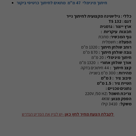
חיתוך מינימלי 47 מ"מ מתאים לחיתוך כרטיסי ביקור
כללי : גיליוטינה מקצועית לחיתוך נייר
TS
דגם : 132
ארץ ייצור :
גרמניה
תכונות
עיקריות :
גוף המכשיר:
מתכת
הפעלה :
חשמלית
רוחב שולחן חיתוך :
1320 מ"מ
גובה שולחן חיתוך :
870 מ"מ
חיתוך מינימלי :
20 מ"מ
אורך שולחן אחורי :
1320 מ"מ
קצב חיתוך :
44 חיתוכים בדקה
מהירות :
300 מ"מ בשנייה
סיבוב ציר : 3 מ"מ
הטיית ציר : 1.5 מ"מ
נתונים טכניים :
220V /50 HZ
צריכת חשמל :
4KW
הספק מנוע:
משקל:
3410 קילו
לקבלת הצעת מחיר לחץ כאן
-יש לציין את הפריט הנדרש