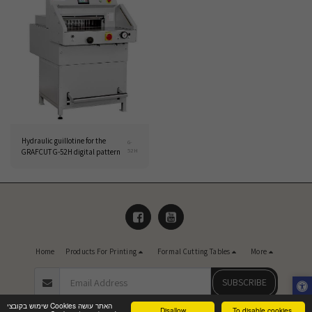
Hydraulic guillotine for the
G-
52H
GRAFCUT G-52H digital pattern
Home
Products For Printing
Formal Cutting Tables
More
SUBSCRIBE
שימוש בקובצי Cookies האתר עושה
Disallow
To disable cookies,